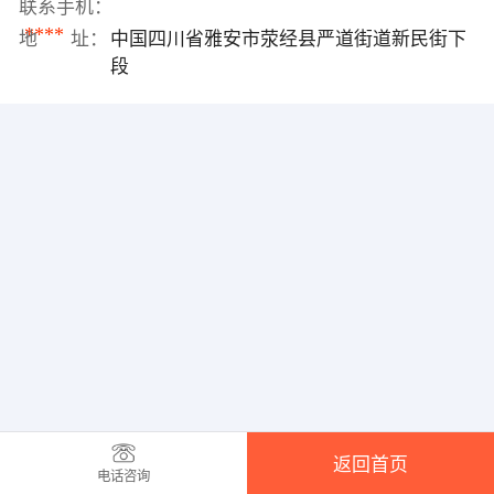
联系手机：
****
地 址：
中国四川省雅安市荥经县严道街道新民街下
段
返回首页
电话咨询