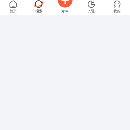
林先生
5000-8000元
08-08
不限区域
全职
大专
首页
搜索
入驻
我的
发布
技工/普工
马先生
4000-5000元
08-08
不限区域
全职
高中
招聘信息
求职简历
技工/普工
罗先生
4000-5000元
08-08
不限区域
全职
高中
技工/普工
张女士
4000-5000元
01-28
不限区域
全职