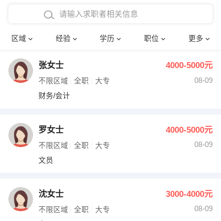
在校学生工作经验
本科
行政后勤
建筑装潢
确定
区域
经验
学历
职位
更多
三年以上工作经验
硕士
销售岗位
教师
张女士
4000-5000元
四年以上工作经验
博士
文员
护士
08-09
不限区域
全职
大专
五年以上工作经验
财务会计
传单派发
财务/会计
十年以上工作经验
超市零售
促销导购
罗女士
4000-5000元
网络IT
保健按摩
08-09
不限区域
全职
大专
文员
快递员
前台接待
收银员
技术员/工程师
沈女士
3000-4000元
08-09
水电/机修
部门经理
不限区域
全职
大专