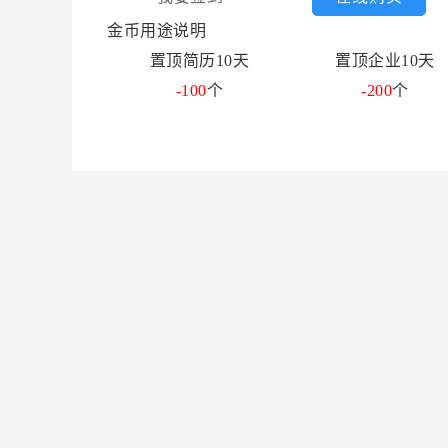
金币用途说明
置顶简历10天
置顶企业10天
-100
个
-200
个