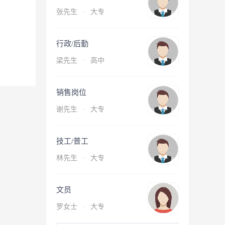
张先生
·
大专
行政/后勤
梁先生
·
高中
销售岗位
谢先生
·
大专
技工/普工
林先生
·
大专
文员
罗女士
·
大专