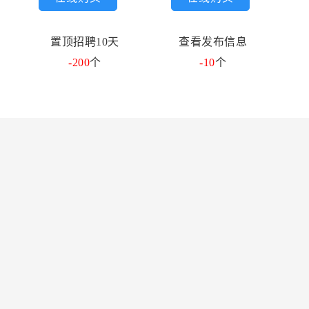
置顶招聘10天
查看发布信息
-200
个
-10
个