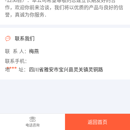
-1250目）．本公司希望尊敬的您建立长期友好的合
作，欢迎你前来洽谈，我们将以优质的产品与良好的信
誉，真诚为你服务．
联系我们
联 系 人：
梅燕
联系手机：
****
地 址：
四川省雅安市宝兴县灵关镇灵铜路
返回首页
电话咨询