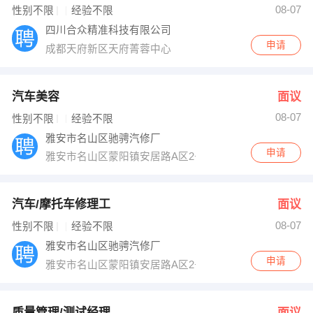
08-07
性别不限
经验不限
出纳
保险
四川合众精准科技有限公司
申请
成都天府新区天府菁蓉中心
编辑
法律
保洁
贸易采购
汽车美容
面议
跟单
理财顾问
08-07
性别不限
经验不限
雅安市名山区驰骋汽修厂
其他职位
申请
雅安市名山区蒙阳镇安居路A区2号
汽车/摩托车修理工
面议
08-07
性别不限
经验不限
雅安市名山区驰骋汽修厂
申请
雅安市名山区蒙阳镇安居路A区2号
质量管理/测试经理
面议