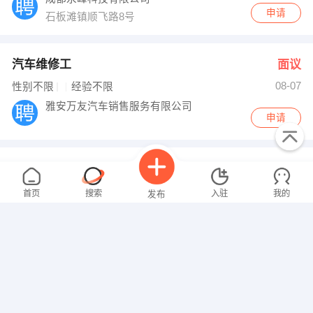
申请
石板滩镇顺飞路8号
汽车维修工
面议
08-07
性别不限
经验不限
雅安万友汽车销售服务有限公司
申请
设计助理文员
面议
08-07
性别不限
经验不限
首页
搜索
入驻
我的
发布
四川锦设轻居软装设计有限责任公司
申请
成都高新区天和西二街189号3楼3053号
广告策划
面议
08-07
招聘信息
求职简历
性别不限
经验不限