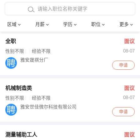
4000-5000元
本科
行政后勤
建筑装潢
确定
区域
月薪
学历
职位
更多
5000-8000元
硕士
销售岗位
教师
全职
面议
8000-12000元
博士
文员
护士
08-07
性别不限
经验不限
12000-20000元
财务会计
传单派发
雅安晟祺分厂
申请
其他
超市零售
促销导购
机械制造类
面议
网络IT
保健按摩
08-07
性别不限
经验不限
快递员
前台接待
雅安世佳微尔科技有限公司
申请
收银员
技术员/工程师
水电/机修
部门经理
测量辅助工人
面议