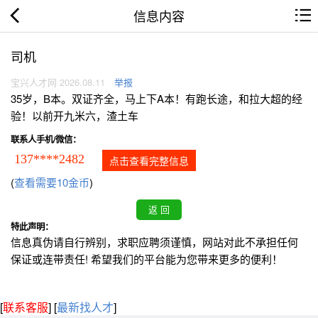
信息内容
司机
宝兴人才网 2026.08.11
举报
35岁，B本。双证齐全，马上下A本！有跑长途，和拉大超的经
验！以前开九米六，渣土车
联系人手机/微信：
137****2482
点击查看完整信息
(
查看需要10金币
)
特此声明：
信息真伪请自行辨别，求职应聘须谨慎，网站对此不承担任何
保证或连带责任! 希望我们的平台能为您带来更多的便利！
[
联系客服
]
[
最新找人才
]