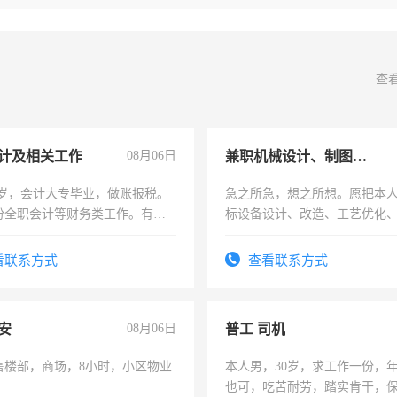
查
计及相关工作
08月06日
兼职机械设计、制图、设备改造
7岁，会计大专毕业，做账报税。
急之所急，想之所想。愿把本
份全职会计等财务类工作。有会
标设备设计、改造、工艺优化
作和分解的经验与您分享。 真
结识有识之士，共享未来。
看联系方式
查看联系方式
安
08月06日
普工 司机
售楼部，商场，8小时，小区物业
本人男，30岁，求工作一份，
也可，吃苦耐劳，踏实肯干，