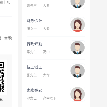
和十几
谢先生
·
大专
财务/会计
张女士
·
大专
10金币)
行政/后勤
梁先生
·
高中
技工/普工
张先生
·
大专
家政/保安
邓女士
·
高中以下
息