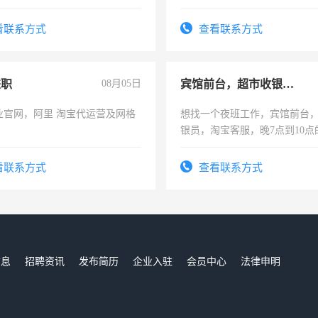
勿扰
看联系方式
查看联系方式
兼职
08月05日
宾馆前台，超市收银员，淘宝客服
业官网，阿里 淘宝代运营及网格
想找一个夜班工作，宾馆前台
银员，淘宝客服，晚7点到10点
工，麻烦看到的老板加我微信
号同微信
看联系方式
查看联系方式
信息
招聘资讯
发布简历
企业入驻
会员中心
法律申明
们