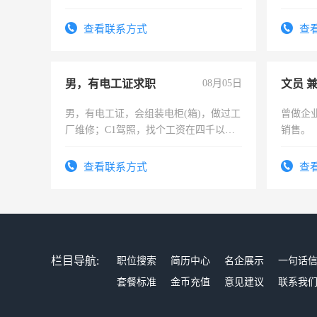
查看联系方式
查
男，有电工证求职
08月05日
文员 
男，有电工证，会组装电柜(箱)，做过工
曾做企
厂维修；C1驾照，找个工资在四千以
销售。
上，枣强县以外需要有住宿，保险勿扰
电话
查看联系方式
查
栏目导航:
职位搜索
简历中心
名企展示
一句话
套餐标准
金币充值
意见建议
联系我