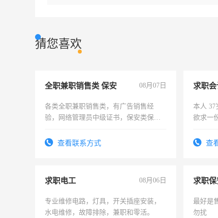
猜您喜欢
全职兼职销售类 保安
08月07日
求职会
各类全职兼职销售类，有广告销售经
本人 3
验，网络管理员中级证书，保安类保安
欲求一
队长，形象岗或幼儿园保安，维修水电
计证
有高低压电工证和十几年工作经验
查看联系方式
查
求职电工
08月06日
求职保
专业维修电路，灯具，开关插座安装，
最好是
水电维修，故障排除，兼职和零活。
勿扰