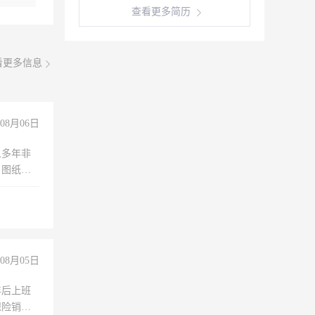
查看更多简历
看更多信息
08月06日
人多年非
、图纸制
诚合作，
08月05日
年后上班
保险销售