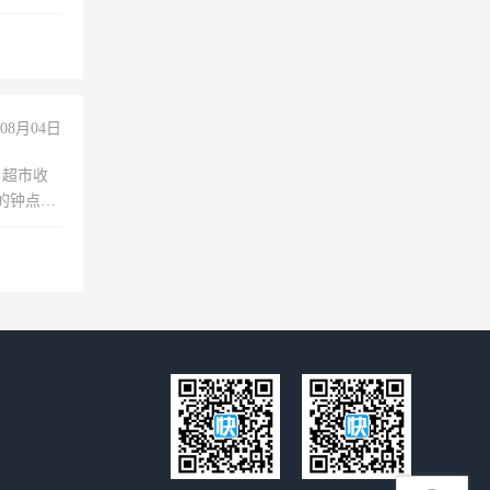
08月04日
，超市收
的钟点
聊，手机